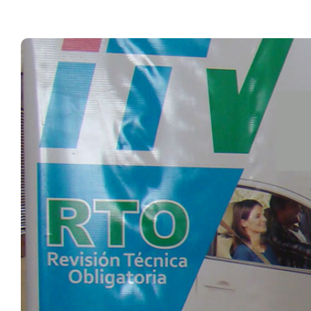
View
Larger
Image