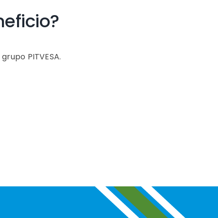
eficio?
l grupo PITVESA.