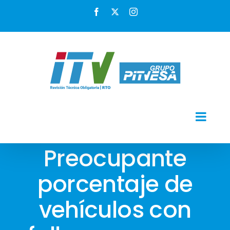
Skip
Facebook
X
Instagram
to
content
Preocupante
porcentaje de
vehículos con