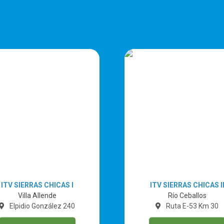
ITV SIERRAS CHICAS I
ITV SIERRAS CHICAS I
Villa Allende
Río Ceballos
Elpidio González 240
Ruta E-53 Km 30