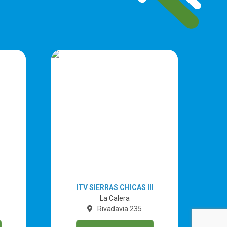
I
ITV SIERRAS CHICAS III
La Calera
Rivadavia 235