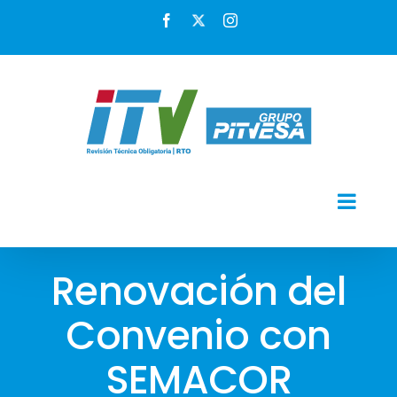
Skip
Facebook
X
Instagram
to
content
Renovación del
Convenio con
SEMACOR