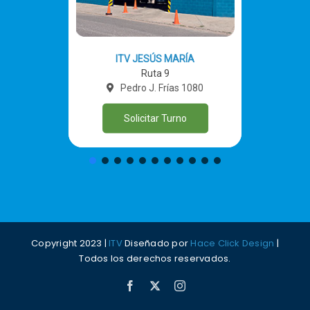
ITV JESÚS MARÍA
Ruta 9
Pedro J. Frías 1080
Solicitar Turno
Copyright 2023 |
ITV
Diseñado por
Hace Click Design
|
Todos los derechos reservados.
Facebook
X
Instagram