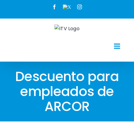
Skip
Facebook
X
Instagram
to
content
Descuento para
empleados de
ARCOR