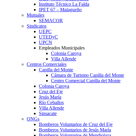
Instituto Técnico La Falda
IPET 67 – Malagueño
Mutuales
SEMACOR
Sindicatos
UEPC
UTEDyC
UPCN
Empleados Municipales
Colonia Caroya
Villa Allende
Centros Comerciales
Capilla del Monte
Cámara de Turismo Capilla del Monte
Centro Comercial Capilla del Monte
Colonia Caroya
Cruz del Eje
Jesús María
Río Ceballos
Villa Allende
Sinsacate
ONGs
Bomberos Voluntarios de Cruz del Eje
Bomberos Voluntarios de Jesús María
Bomberos Voluntarios de Mendiolaza