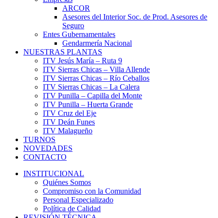
ARCOR
Asesores del Interior Soc. de Prod. Asesores de
Seguro
Entes Gubernamentales
Gendarmería Nacional
NUESTRAS PLANTAS
ITV Jesús María – Ruta 9
ITV Sierras Chicas – Villa Allende
ITV Sierras Chicas – Río Ceballos
ITV Sierras Chicas – La Calera
ITV Punilla – Capilla del Monte
ITV Punilla – Huerta Grande
ITV Cruz del Eje
ITV Deán Funes
ITV Malagueño
TURNOS
NOVEDADES
CONTACTO
INSTITUCIONAL
Quiénes Somos
Compromiso con la Comunidad
Personal Especializado
Política de Calidad
REVISIÓN TÉCNICA