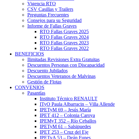
Vigencia RTO
CSV Casillas y Trailers
Preguntas Frecuentes
Consejos para su Seguridad
Informe de Fallas Graves
RTO Fallas Graves 2025
RTO Fallas Graves 2024
RTO Fallas Graves 2023
RTO Fallas Graves 2022
BENEFICIOS
Ilimitadas Revisiones Extra Gratuitas
Descuentos Personas con Discapacidad
Descuento Jubilados
Descuentos Veteranos de Malvinas
Gestión de Flotas
CONVENIOS
Pasantías
Instituto Técnico RENAULT
ITyO Paula Albarracin – Villa Allende
IPETyM 69 – Jesús María
IPET 412 – Colonia Caroya
IPEMyT 352 – Río Ceballos
IPETyM 61 – Salsipuedes
IPET 253 – Cruz del Eje
IPETyA 53 – Deán Funes