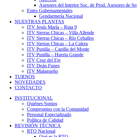
Asesores del Interior Soc. de Prod. Asesores de S
Entes Gubernamentales
Gendarmería Nacional
NUESTRAS PLANTAS
ITV Jesús María – Ruta 9
ITV Sierras Chicas – Villa Allende
ITV Sierras Chicas – Río Ceballos
ITV Sierras Chicas – La Calera
ITV Punilla – Capilla del Monte
ITV Punilla – Huerta Grande
ITV Cruz del Eje
ITV Deán Funes
ITV Malagueño
TURNOS
NOVEDADES
CONTACTO
INSTITUCIONAL
Quiénes Somos
Compromiso con la Comunidad
Personal Especializado
Política de Calidad
REVISIÓN TÉCNICA
RTO Nacional
Qué es la RTO