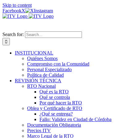
Skip to content
Facebook
X
Instagram
Search for:
INSTITUCIONAL
Quiénes Somos
Compromiso con la Comunidad
Personal Especializado
Política de Calidad
REVISIÓN TÉCNICA
RTO Nacional
Qué es la RTO
Qué se controla
Por qué hacer la RTO
Oblea y Certificado de RTO
¿Qué se entrega?
Fallo: Validez en Ciudad de Córdoba
Documentación Obligatoria
Precios ITV
Marco Legal de la RTO