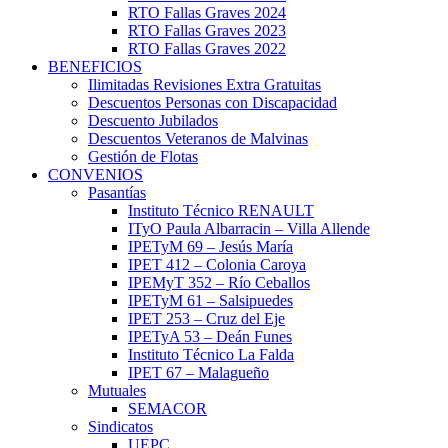
RTO Fallas Graves 2024
RTO Fallas Graves 2023
RTO Fallas Graves 2022
BENEFICIOS
Ilimitadas Revisiones Extra Gratuitas
Descuentos Personas con Discapacidad
Descuento Jubilados
Descuentos Veteranos de Malvinas
Gestión de Flotas
CONVENIOS
Pasantías
Instituto Técnico RENAULT
ITyO Paula Albarracin – Villa Allende
IPETyM 69 – Jesús María
IPET 412 – Colonia Caroya
IPEMyT 352 – Río Ceballos
IPETyM 61 – Salsipuedes
IPET 253 – Cruz del Eje
IPETyA 53 – Deán Funes
Instituto Técnico La Falda
IPET 67 – Malagueño
Mutuales
SEMACOR
Sindicatos
UEPC