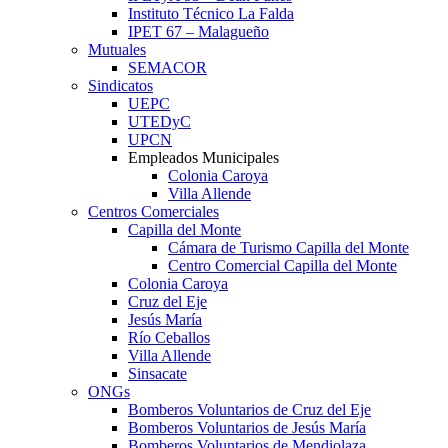
Instituto Técnico La Falda
IPET 67 – Malagueño
Mutuales
SEMACOR
Sindicatos
UEPC
UTEDyC
UPCN
Empleados Municipales
Colonia Caroya
Villa Allende
Centros Comerciales
Capilla del Monte
Cámara de Turismo Capilla del Monte
Centro Comercial Capilla del Monte
Colonia Caroya
Cruz del Eje
Jesús María
Río Ceballos
Villa Allende
Sinsacate
ONGs
Bomberos Voluntarios de Cruz del Eje
Bomberos Voluntarios de Jesús María
Bomberos Voluntarios de Mendiolaza