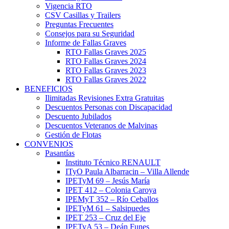
Vigencia RTO
CSV Casillas y Trailers
Preguntas Frecuentes
Consejos para su Seguridad
Informe de Fallas Graves
RTO Fallas Graves 2025
RTO Fallas Graves 2024
RTO Fallas Graves 2023
RTO Fallas Graves 2022
BENEFICIOS
Ilimitadas Revisiones Extra Gratuitas
Descuentos Personas con Discapacidad
Descuento Jubilados
Descuentos Veteranos de Malvinas
Gestión de Flotas
CONVENIOS
Pasantías
Instituto Técnico RENAULT
ITyO Paula Albarracin – Villa Allende
IPETyM 69 – Jesús María
IPET 412 – Colonia Caroya
IPEMyT 352 – Río Ceballos
IPETyM 61 – Salsipuedes
IPET 253 – Cruz del Eje
IPETyA 53 – Deán Funes