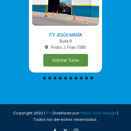
ITV JESÚS MARÍA
Ruta 9
Pedro J. Frías 1080
Solicitar Turno
Copyright 2023 |
ITV
Diseñado por
Hace Click Design
|
Todos los derechos reservados.
Facebook
X
Instagram