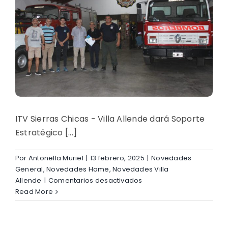
ITV Sierras Chicas - Villa Allende dará Soporte
Estratégico [...]
Por
Antonella Muriel
|
13 febrero, 2025
|
Novedades
General
,
Novedades Home
,
Novedades Villa
en
Allende
|
Comentarios desactivados
Sumamos
Read More
a
Bomberos
Voluntarios