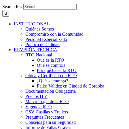
Search for:
INSTITUCIONAL
Quiénes Somos
Compromiso con la Comunidad
Personal Especializado
Política de Calidad
REVISIÓN TÉCNICA
RTO Nacional
Qué es la RTO
Qué se controla
Por qué hacer la RTO
Oblea y Certificado de RTO
¿Qué se entrega?
Fallo: Validez en Ciudad de Córdoba
Documentación Obligatoria
Precios ITV
Marco Legal de la RTO
Vigencia RTO
CSV Casillas y Trailers
Preguntas Frecuentes
Consejos para su Seguridad
Informe de Fallas Graves