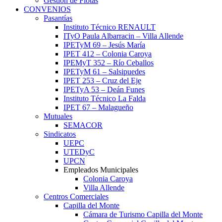
Gestión de Flotas
CONVENIOS
Pasantías
Instituto Técnico RENAULT
ITyO Paula Albarracin – Villa Allende
IPETyM 69 – Jesús María
IPET 412 – Colonia Caroya
IPEMyT 352 – Río Ceballos
IPETyM 61 – Salsipuedes
IPET 253 – Cruz del Eje
IPETyA 53 – Deán Funes
Instituto Técnico La Falda
IPET 67 – Malagueño
Mutuales
SEMACOR
Sindicatos
UEPC
UTEDyC
UPCN
Empleados Municipales
Colonia Caroya
Villa Allende
Centros Comerciales
Capilla del Monte
Cámara de Turismo Capilla del Monte