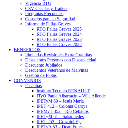
Vigencia RTO
CSV Casillas y Trailers
Preguntas Frecuentes
Consejos para su Seguridad
Informe de Fallas Graves
RTO Fallas Graves 2025
RTO Fallas Graves 2024
RTO Fallas Graves 2023
RTO Fallas Graves 2022
BENEFICIOS
Ilimitadas Revisiones Extra Gratuitas
Descuentos Personas con Discapacidad
Descuento Jubilados
Descuentos Veteranos de Malvinas
Gestión de Flotas
CONVENIOS
Pasantías
Instituto Técnico RENAULT
ITyO Paula Albarracin – Villa Allende
IPETyM 69 – Jesús María
IPET 412 – Colonia Caroya
IPEMyT 352 – Río Ceballos
IPETyM 61 – Salsipuedes
IPET 253 – Cruz del Eje
IPETyA 53 – Deán Funes