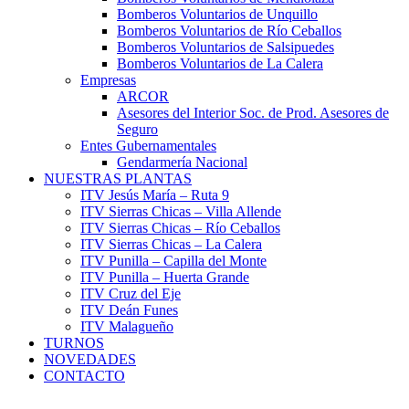
Bomberos Voluntarios de Unquillo
Bomberos Voluntarios de Río Ceballos
Bomberos Voluntarios de Salsipuedes
Bomberos Voluntarios de La Calera
Empresas
ARCOR
Asesores del Interior Soc. de Prod. Asesores de
Seguro
Entes Gubernamentales
Gendarmería Nacional
NUESTRAS PLANTAS
ITV Jesús María – Ruta 9
ITV Sierras Chicas – Villa Allende
ITV Sierras Chicas – Río Ceballos
ITV Sierras Chicas – La Calera
ITV Punilla – Capilla del Monte
ITV Punilla – Huerta Grande
ITV Cruz del Eje
ITV Deán Funes
ITV Malagueño
TURNOS
NOVEDADES
CONTACTO