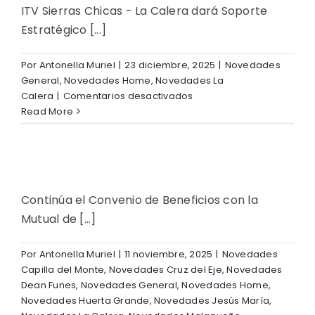
ITV Sierras Chicas - La Calera dará Soporte
Estratégico [...]
Por
Antonella Muriel
|
23 diciembre, 2025
|
Novedades
General
,
Novedades Home
,
Novedades La
en
Calera
|
Comentarios desactivados
Nuevo
Read More
convenio
entre
ITV
y
Bomberos
Continúa el Convenio de Beneficios con la
Voluntarios
Mutual de [...]
de
La
Calera
Por
Antonella Muriel
|
11 noviembre, 2025
|
Novedades
Capilla del Monte
,
Novedades Cruz del Eje
,
Novedades
Dean Funes
,
Novedades General
,
Novedades Home
,
Novedades Huerta Grande
,
Novedades Jesús María
,