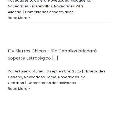
Novedades La Calera
,
Novedades Malagueño
,
Novedades Río Ceballos
,
Novedades Villa
en
Allende
|
Comentarios desactivados
Renovación
Read More
del
Convenio
con
SEMACOR
ITV Sierras Chicas - Río Ceballos brindará
Soporte Estratégico [...]
Por
Antonella Muriel
|
8 septiembre, 2025
|
Novedades
General
,
Novedades Home
,
Novedades Río
en
Ceballos
|
Comentarios desactivados
Firmamos
Read More
convenio
con
Bomberos
Voluntarios
de