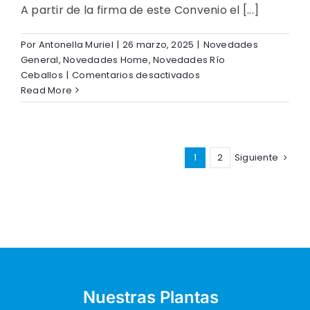
A partir de la firma de este Convenio el [...]
Salsipuedes
Por
Antonella Muriel
|
26 marzo, 2025
|
Novedades
General
,
Novedades Home
,
Novedades Río
en
Ceballos
|
Comentarios desactivados
Soporte
Read More
Estratégico
para
Bomberos
Voluntarios
1
2
Siguiente
de
Río
Ceballos
en
ITV
Sierras
Chicas
Nuestras Plantas