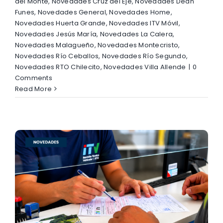
del Monte
,
Novedades Cruz del Eje
,
Novedades Dean
Funes
,
Novedades General
,
Novedades Home
,
Novedades Huerta Grande
,
Novedades ITV Móvil
,
Novedades Jesús María
,
Novedades La Calera
,
Novedades Malagueño
,
Novedades Montecristo
,
Novedades Río Ceballos
,
Novedades Río Segundo
,
Novedades RTO Chilecito
,
Novedades Villa Allende
|
0
Comments
Read More