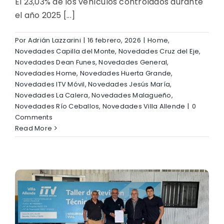
El 23,03% de los vehículos controlados durante
el año 2025 [...]
Por
Adrián Lazzarini
|
16 febrero, 2026
|
Home
,
Novedades Capilla del Monte
,
Novedades Cruz del Eje
,
Novedades Dean Funes
,
Novedades General
,
Novedades Home
,
Novedades Huerta Grande
,
Novedades ITV Móvil
,
Novedades Jesús María
,
Novedades La Calera
,
Novedades Malagueño
,
Novedades Río Ceballos
,
Novedades Villa Allende
|
0
Comments
Read More