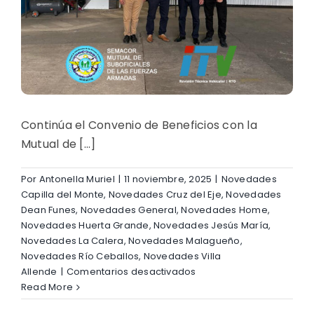
Continúa el Convenio de Beneficios con la
Mutual de [...]
Por
Antonella Muriel
|
11 noviembre, 2025
|
Novedades
Capilla del Monte
,
Novedades Cruz del Eje
,
Novedades
Dean Funes
,
Novedades General
,
Novedades Home
,
Novedades Huerta Grande
,
Novedades Jesús María
,
Novedades La Calera
,
Novedades Malagueño
,
Novedades Río Ceballos
,
Novedades Villa
en
Allende
|
Comentarios desactivados
Renovación
Read More
del