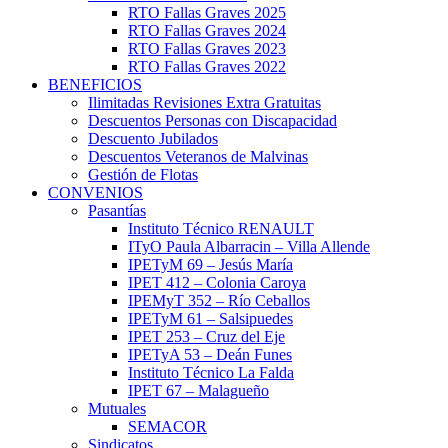
RTO Fallas Graves 2025
RTO Fallas Graves 2024
RTO Fallas Graves 2023
RTO Fallas Graves 2022
BENEFICIOS
Ilimitadas Revisiones Extra Gratuitas
Descuentos Personas con Discapacidad
Descuento Jubilados
Descuentos Veteranos de Malvinas
Gestión de Flotas
CONVENIOS
Pasantías
Instituto Técnico RENAULT
ITyO Paula Albarracin – Villa Allende
IPETyM 69 – Jesús María
IPET 412 – Colonia Caroya
IPEMyT 352 – Río Ceballos
IPETyM 61 – Salsipuedes
IPET 253 – Cruz del Eje
IPETyA 53 – Deán Funes
Instituto Técnico La Falda
IPET 67 – Malagueño
Mutuales
SEMACOR
Sindicatos