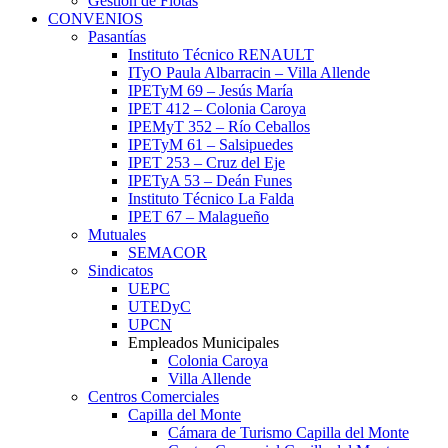
Gestión de Flotas
CONVENIOS
Pasantías
Instituto Técnico RENAULT
ITyO Paula Albarracin – Villa Allende
IPETyM 69 – Jesús María
IPET 412 – Colonia Caroya
IPEMyT 352 – Río Ceballos
IPETyM 61 – Salsipuedes
IPET 253 – Cruz del Eje
IPETyA 53 – Deán Funes
Instituto Técnico La Falda
IPET 67 – Malagueño
Mutuales
SEMACOR
Sindicatos
UEPC
UTEDyC
UPCN
Empleados Municipales
Colonia Caroya
Villa Allende
Centros Comerciales
Capilla del Monte
Cámara de Turismo Capilla del Monte