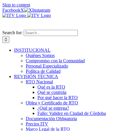
Skip to content
Facebook
X
Instagram
Search for:
INSTITUCIONAL
Quiénes Somos
Compromiso con la Comunidad
Personal Especializado
Política de Calidad
REVISIÓN TÉCNICA
RTO Nacional
Qué es la RTO
Qué se controla
Por qué hacer la RTO
Oblea y Certificado de RTO
¿Qué se entrega?
Fallo: Validez en Ciudad de Córdoba
Documentación Obligatoria
Precios ITV
Marco Legal de la RTO