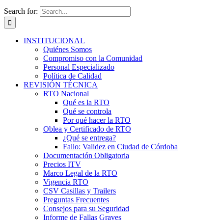
Search for:
INSTITUCIONAL
Quiénes Somos
Compromiso con la Comunidad
Personal Especializado
Política de Calidad
REVISIÓN TÉCNICA
RTO Nacional
Qué es la RTO
Qué se controla
Por qué hacer la RTO
Oblea y Certificado de RTO
¿Qué se entrega?
Fallo: Validez en Ciudad de Córdoba
Documentación Obligatoria
Precios ITV
Marco Legal de la RTO
Vigencia RTO
CSV Casillas y Trailers
Preguntas Frecuentes
Consejos para su Seguridad
Informe de Fallas Graves