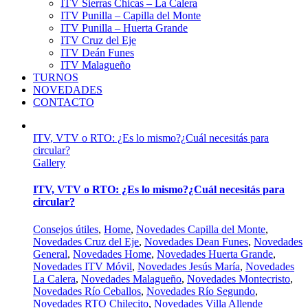
ITV Sierras Chicas – La Calera
ITV Punilla – Capilla del Monte
ITV Punilla – Huerta Grande
ITV Cruz del Eje
ITV Deán Funes
ITV Malagueño
TURNOS
NOVEDADES
CONTACTO
ITV, VTV o RTO: ¿Es lo mismo?¿Cuál necesitás para
circular?
Gallery
ITV, VTV o RTO: ¿Es lo mismo?¿Cuál necesitás para
circular?
Consejos útiles
,
Home
,
Novedades Capilla del Monte
,
Novedades Cruz del Eje
,
Novedades Dean Funes
,
Novedades
General
,
Novedades Home
,
Novedades Huerta Grande
,
Novedades ITV Móvil
,
Novedades Jesús María
,
Novedades
La Calera
,
Novedades Malagueño
,
Novedades Montecristo
,
Novedades Río Ceballos
,
Novedades Río Segundo
,
Novedades RTO Chilecito
,
Novedades Villa Allende