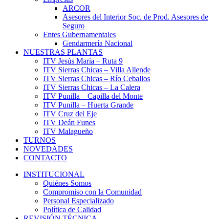
ARCOR
Asesores del Interior Soc. de Prod. Asesores de
Seguro
Entes Gubernamentales
Gendarmería Nacional
NUESTRAS PLANTAS
ITV Jesús María – Ruta 9
ITV Sierras Chicas – Villa Allende
ITV Sierras Chicas – Río Ceballos
ITV Sierras Chicas – La Calera
ITV Punilla – Capilla del Monte
ITV Punilla – Huerta Grande
ITV Cruz del Eje
ITV Deán Funes
ITV Malagueño
TURNOS
NOVEDADES
CONTACTO
INSTITUCIONAL
Quiénes Somos
Compromiso con la Comunidad
Personal Especializado
Política de Calidad
REVISIÓN TÉCNICA