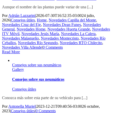
Aunque el nombre de las plantas puede variar de una [...]
Por
Adrián Lazzarini
|
2026-07-30T16:52:35-03:00
24 julio,
2026
|
Consejos útiles
,
Home
,
Novedades Capilla del Monte
,
Novedades Cruz del Eje
,
Novedades Dean Funes
,
Novedades
General
,
Novedades Home
,
Novedades Huerta Grande
,
Novedades
ITV Móvil
,
Novedades Jesús María
,
Novedades La Calera
,
Novedades Malagueño
,
Novedades Montecristo
,
Novedades Río
Ceballos
,
Novedades Río Segundo
,
Novedades RTO Chilecito
,
Novedades Villa Allende
|
0 Comments
Read More
Consejos sobre sus neumáticos
Gallery
Consejos sobre sus neumáticos
Consejos útiles
Conozca más sobre esta parte de su vehículo para [...]
Por
Antonella Muriel
|
2023-12-21T09:40:56-03:00
26 octubre,
2023
|
Consejos útiles
|
0 Comments