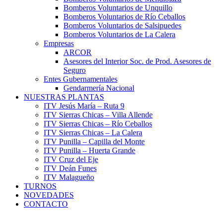
Bomberos Voluntarios de Unquillo
Bomberos Voluntarios de Río Ceballos
Bomberos Voluntarios de Salsipuedes
Bomberos Voluntarios de La Calera
Empresas
ARCOR
Asesores del Interior Soc. de Prod. Asesores de
Seguro
Entes Gubernamentales
Gendarmería Nacional
NUESTRAS PLANTAS
ITV Jesús María – Ruta 9
ITV Sierras Chicas – Villa Allende
ITV Sierras Chicas – Río Ceballos
ITV Sierras Chicas – La Calera
ITV Punilla – Capilla del Monte
ITV Punilla – Huerta Grande
ITV Cruz del Eje
ITV Deán Funes
ITV Malagueño
TURNOS
NOVEDADES
CONTACTO