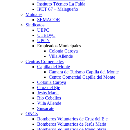
Instituto Técnico La Falda
IPET 67 – Malagueño
Mutuales
SEMACOR
Sindicatos
UEPC
UTEDyC
UPCN
Empleados Municipales
Colonia Caroya
Villa Allende
Centros Comerciales
Capilla del Monte
Cámara de Turismo Capilla del Monte
Centro Comercial Capilla del Monte
Colonia Caroya
Cruz del Eje
Jesús María
Río Ceballos
Villa Allende
Sinsacate
ONGs
Bomberos Voluntarios de Cruz del Eje
Bomberos Voluntarios de Jesús María
Bomberos Voluntarios de Mendiolaza