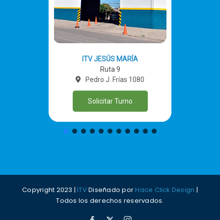
ITV JESÚS MARÍA
Ruta 9
Pedro J. Frías 1080
Solicitar Turno
Copyright 2023 |
ITV
Diseñado por
Hace Click Design
|
Todos los derechos reservados.
Facebook
X
Instagram